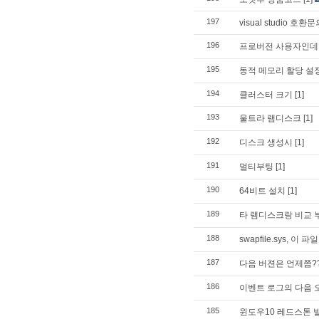
197
visual studio 호환문
196
프로버전 사용자인데
195
동적 메모리 할당 설
194
클러스터 크기
[1]
193
울트라 램디스크
[1]
192
디스크 생성시
[1]
191
멀티부팅
[1]
190
64비트 설치
[1]
189
타 램디스크랑 비교 
188
swapfile.sys, 이 
187
다음 버젼은 언제쯤?
186
이벤트 로그의 다음 
185
윈도우10 레드스톤 빌