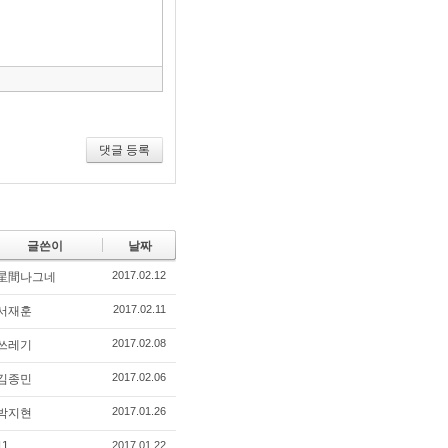
구
모
음
건
너
뛰
기
댓글 등록
글쓴이
날짜
2017.02.12
星間나그네
2017.02.11
서재훈
2017.02.08
쓰레기
2017.02.06
김종민
2017.01.26
박지현
11
2017.01.22