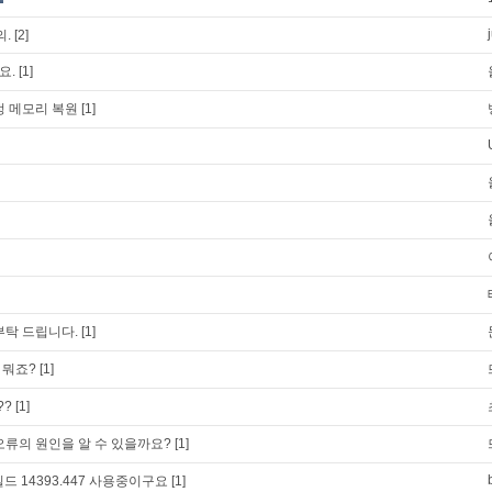
의.
[2]
요.
[1]
정 메모리 복원
[1]
부탁 드립니다.
[1]
파일 뭐죠?
[1]
??
[1]
오류의 원인을 알 수 있을까요?
[1]
드 14393.447 사용중이구요
[1]