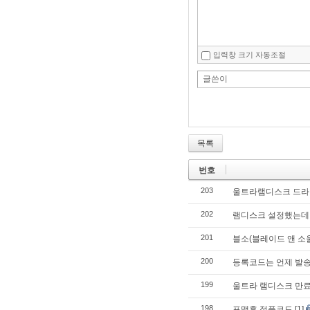
입력창 크기 자동조절
글쓴이
목록
번호
203
울트라램디스크 드라이버
202
램디스크 설정했는데
201
블소(블레이드 앤 소
200
등록코드는 언제 발
199
울트라 램디스크 만
198
포맷후 정품코드
[1]