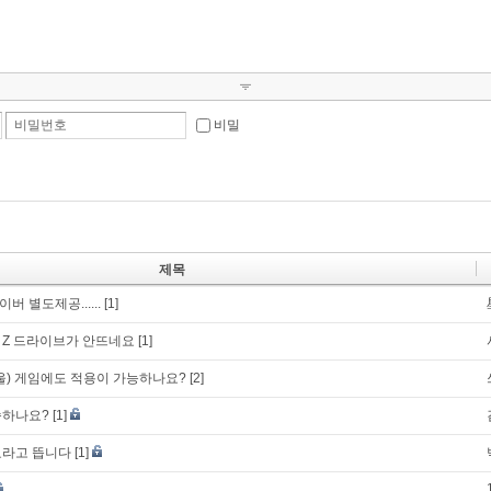
비밀번호
비밀
제목
 별도제공......
[1]
 Z 드라이브가 안뜨네요
[1]
울) 게임에도 적용이 가능하나요?
[2]
송하나요?
[1]
료라고 뜹니다
[1]