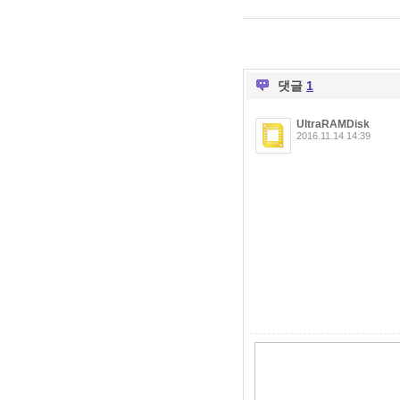
댓글
1
UltraRAMDisk
2016.11.14 14:39