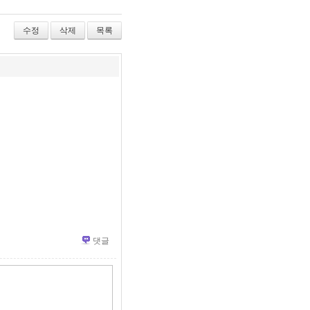
수정
삭제
목록
댓글
»
편
집
도