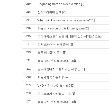
219
Upgrading from an older version
[3]
218
장치드라이버 문제
[2]
217
When will the new version be available?
[1]
216
English version of this forum system
[2]
215
파이어폭스 램디스크 임시폴더 설정 삭제는?
[1]
»
장치 드라이버 서명 문제
[2]
213
크롬 임시폴더 문제
[1]
212
등록 코드 분실했습니다.
[1]
211
울트라램디스크 설치가능 사양 문의
[1]
210
가능사양 추가문의
[1]
209
VHD 지원이 가능할지요?
[2]
208
램디스크가 사라졌습니다.
[1]
207
등록 코드 분실했습니다.
[1]