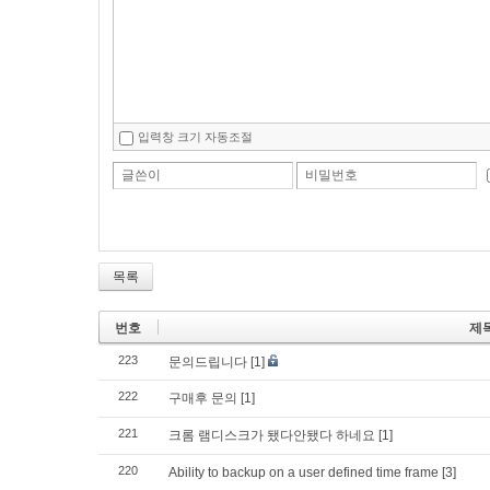
입력창 크기 자동조절
글쓴이
비밀번호
목록
번호
제
223
문의드립니다
[1]
222
구매후 문의
[1]
221
크롬 램디스크가 됐다안됐다 하네요
[1]
220
Ability to backup on a user defined time frame
[3]