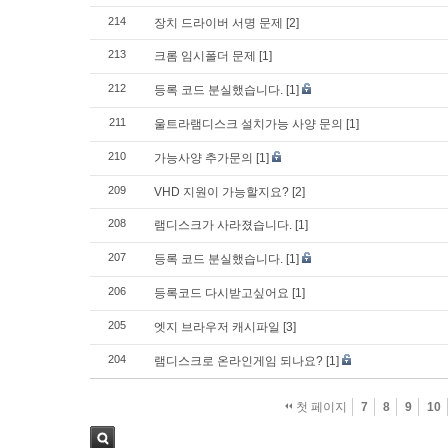
214
장치 드라이버 서명 문제
[2]
213
크롬 임시폴더 문제
[1]
212
등록 코드 분실했습니다.
[1]
211
울트라램디스크 설치가능 사양 문의
[1]
210
가능사양 추가문의
[1]
209
VHD 지원이 가능할지요?
[2]
208
램디스크가 사라졌습니다.
[1]
207
등록 코드 분실했습니다.
[1]
206
등록코드 다시받고싶어요
[1]
205
엣지 브라우저 캐시파일
[3]
204
램디스크로 온라인게임 되나요?
[1]
첫 페이지
7
8
9
10