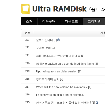
소개
정품구매
다운로드
고객지원
소개
주문하기
다운로드
도움말
주문조회
자주묻는질문
번호
제
이용안내
질문하기
223
문의드립니다
[1]
222
구매후 문의
[1]
221
크롬 램디스크가 됐다안됐다 하네요
[1]
220
Ability to backup on a user defined time frame
[3]
219
Upgrading from an older version
[3]
218
장치드라이버 문제
[2]
217
When will the new version be available?
[1]
216
English version of this forum system
[2]
215
파이어폭스 램디스크 임시폴더 설정 삭제는?
[1]