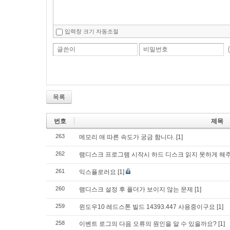
입력창 크기 자동조절
글쓴이
비밀번호
목록
번호
제목
263
메모리 애 따른 속도가 궁금 함니다.
[1]
262
램디스크 프로그램 시작시 하드 디스크 읽지 못하게 해
261
익스플로러요
[1]
260
램디스크 설정 후 폴더가 보이지 않는 문제
[1]
259
윈도우10 레드스톤 빌드 14393.447 사용중이구요
[1]
258
이벤트 로그의 다음 오류의 원인을 알 수 있을까요?
[1]