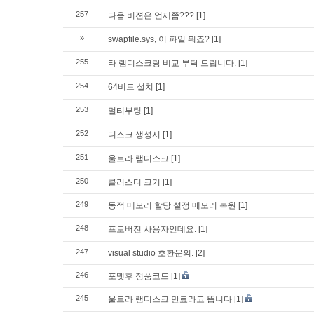
257
다음 버젼은 언제쯤???
[1]
»
swapfile.sys, 이 파일 뭐죠?
[1]
255
타 램디스크랑 비교 부탁 드립니다.
[1]
254
64비트 설치
[1]
253
멀티부팅
[1]
252
디스크 생성시
[1]
251
울트라 램디스크
[1]
250
클러스터 크기
[1]
249
동적 메모리 할당 설정 메모리 복원
[1]
248
프로버전 사용자인데요.
[1]
247
visual studio 호환문의.
[2]
246
포맷후 정품코드
[1]
245
울트라 램디스크 만료라고 뜹니다
[1]