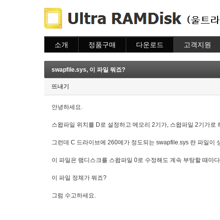
소개
정품구매
다운로드
고객지원
소개
주문하기
다운로드
도움말
주문조회
자주묻는질문
swapfile.sys, 이 파일 뭐죠?
이용안내
질문하기
뜨내기
안녕하세요.
스왑파일 위치를 D로 설정하고 메모리 2기가, 스왑파일 2기가로
그런데 C 드라이브에 260메가 정도되는 swapfile.sys 란 파일이
이 파일은 램디스크를 스왑파일 0로 수정해도 계속 부탕할 때마다
이 파일 정체가 뭐죠?
그럼 수고하세요.