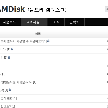
메뉴 건너뛰기
다운로드
고객지원
소식
연락처
다운로드
도움말
소식
연락처
자주묻는질문
제목
질문하기
스크에 깔아서 사용할 수 있을까요?
[1]
니다.
[1]
문의
[1]
?
[1]
 안만들어진 거 같습니다.
[1]
등록
[1]
컴퓨터 변경
[1]
제일까요?
[1]