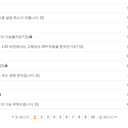
이동 설정 취소가 안됩니다.
[3]
확인 가능할까요?
[1]
1.82 버전에서는 고해상도 DPI 적용을 한것인가요?
[1]
[1]
 속도 관련 문의입니다.
[1]
샷 기능 부탁드립니다.
[1]
1
첫 페이지
2
3
4
5
6
7
8
9
10
끝 페이지