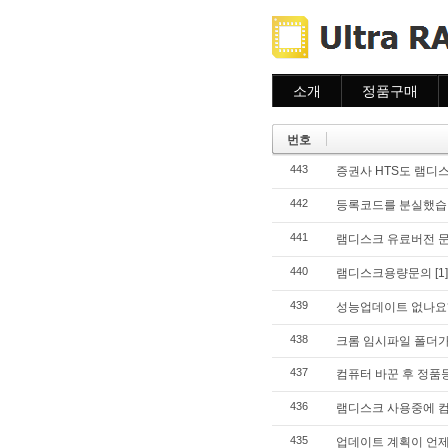
소개
정품구매
소개
주문하기
주문조회
번호
이용안내
443
증권사 HTS도 램디
442
등록코드를 분실했습
441
램디스크 유료버전 
440
램디스크용량문의
[1]
439
성능업데이트 없나요
438
크롬 임시파일 폴더가
437
컴퓨터 바꾼 후 정품
436
램디스크 사용중에 
435
업데이트 계획이 언