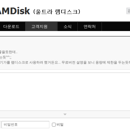
메뉴 건너뛰기
다운로드
고객지원
소식
연락처
다운로드
도움말
소식
연락처
자주묻는질문
질문하기
을듯한데..
듯^^;;
 4기가를 램디스크로 사용하려 했거든요... 무료버전 설명을 보니 용량에 제한을 두는듯하
비밀번호
비밀