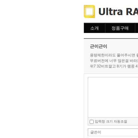
소개
정품구매
소개
주문하기
주문조회
근이근이
이용안내
용량제한이라도 풀어주시면 좋
무료버전에 너무 많은걸 바라는
위7 32비트깔고 8기가 램중
입력창 크기 자동조절
글쓴이