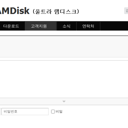
메뉴 건너뛰기
다운로드
고객지원
소식
연락처
다운로드
도움말
소식
연락처
자주묻는질문
질문하기
비밀번호
비밀