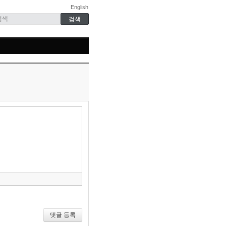
English
»
편
집
도
구
모
음
건
너
뛰
기
댓글 등록