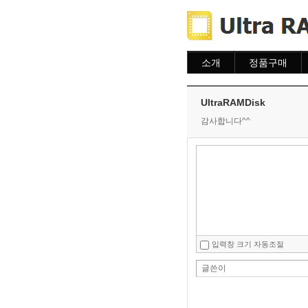
소개
정품구매
소개
주문하기
주문조회
UltraRAMDisk
이용안내
감사합니다^^
입력창 크기 자동조절
글쓴이