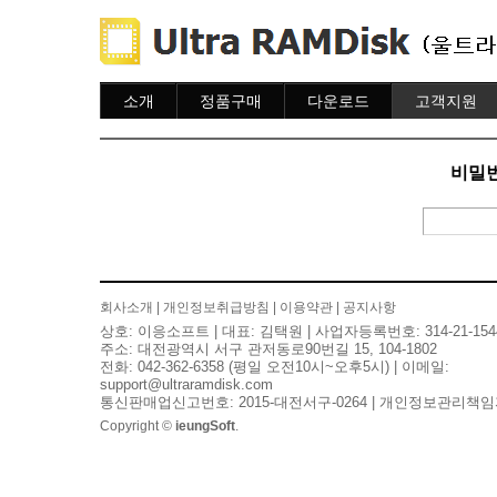
소개
정품구매
다운로드
고객지원
소개
주문하기
다운로드
도움말
주문조회
자주묻는질문
비밀번
이용안내
질문하기
회사소개
|
개인정보취급방침
|
이용약관
|
공지사항
상호: 이응소프트 | 대표: 김택원 | 사업자등록번호: 314-21-154
주소: 대전광역시 서구 관저동로90번길 15, 104-1802
전화: 042-362-6358 (평일 오전10시~오후5시) | 이메일:
support@ultraramdisk.com
통신판매업신고번호: 2015-대전서구-0264 | 개인정보관리책임
Copyright ©
ieungSoft
.