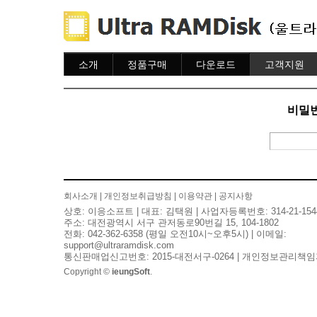
소개
정품구매
다운로드
고객지원
소개
주문하기
다운로드
도움말
주문조회
자주묻는질문
비밀번
이용안내
질문하기
회사소개
|
개인정보취급방침
|
이용약관
|
공지사항
상호: 이응소프트 | 대표: 김택원 | 사업자등록번호: 314-21-154
주소: 대전광역시 서구 관저동로90번길 15, 104-1802
전화: 042-362-6358 (평일 오전10시~오후5시) | 이메일:
support@ultraramdisk.com
통신판매업신고번호: 2015-대전서구-0264 | 개인정보관리책임
Copyright ©
ieungSoft
.