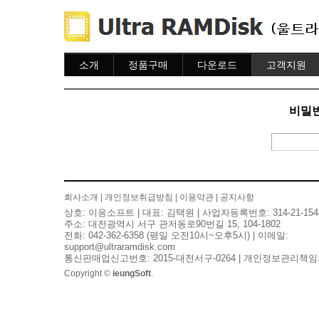
소개
정품구매
다운로드
고객지원
소개
주문하기
다운로드
도움말
주문조회
자주묻는질문
비밀번
이용안내
질문하기
회사소개
|
개인정보취급방침
|
이용약관
|
공지사항
상호: 이응소프트 | 대표: 김택원 | 사업자등록번호: 314-21-154
주소: 대전광역시 서구 관저동로90번길 15, 104-1802
전화: 042-362-6358 (평일 오전10시~오후5시) | 이메일:
support@ultraramdisk.com
통신판매업신고번호: 2015-대전서구-0264 | 개인정보관리책임
Copyright ©
ieungSoft
.