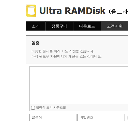
소개
정품구매
다운로드
고객지원
소개
주문하기
다운로드
도움말
주문조회
자주묻는질문
임홍
이용안내
질문하기
비슷한 문제를 아래 저도 작성했었습니다.
아직 윈도우 차원에서의 개선은 없는 상태네요.
입력창 크기 자동조절
글쓴이
비밀번호