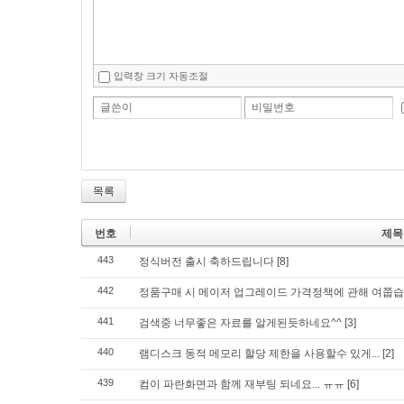
입력창 크기 자동조절
글쓴이
비밀번호
목록
번호
제목
443
정식버전 출시 축하드립니다
[8]
442
정품구매 시 메이저 업그레이드 가격정책에 관해 여쭙습
441
검색중 너무좋은 자료를 알게된듯하네요^^
[3]
440
램디스크 동적 메모리 할당 제한을 사용할수 있게...
[2]
439
컴이 파란화면과 함께 재부팅 되네요... ㅠㅠ
[6]