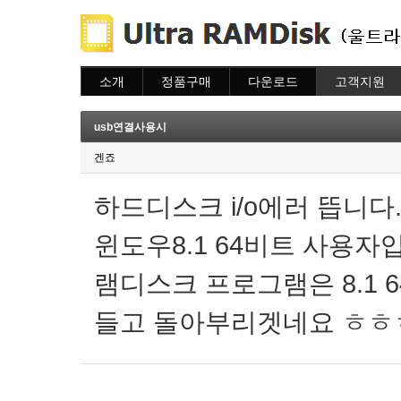
소개
정품구매
다운로드
고객지원
소개
주문하기
다운로드
도움말
주문조회
자주묻는질문
usb연결사용시
이용안내
질문하기
겐죠
하드디스크 i/o에러 뜹니다
윈도우8.1 64비트 사용
램디스크 프로그램은 8.1 
들고 돌아부리겟네요 ㅎㅎㅎ.