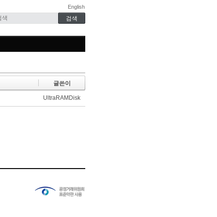
English
글쓴이
UltraRAMDisk