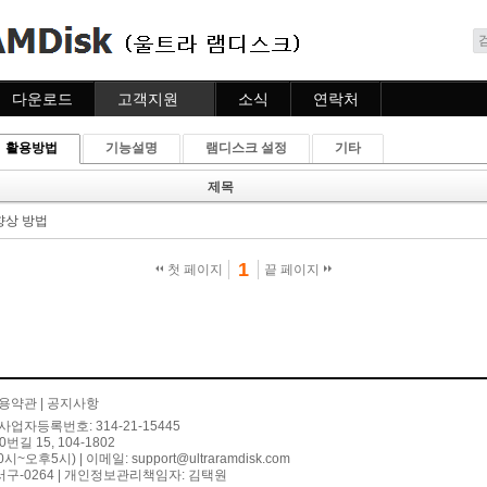
메뉴 건너뛰기
다운로드
고객지원
소식
연락처
다운로드
도움말
소식
연락처
활용방법
기능설명
램디스크 설정
기타
자주묻는질문
질문하기
제목
향상 방법
1
첫 페이지
끝 페이지
용약관
|
공지사항
사업자등록번호: 314-21-15445
 15, 104-1802
10시~오후5시) | 이메일:
support@ultraramdisk.com
구-0264 | 개인정보관리책임자: 김택원