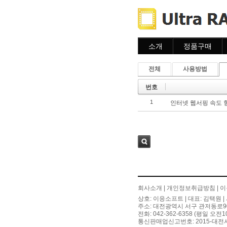
소개
정품구매
소개
주문하기
전체
사용방법
주문조회
이용안내
번호
1
인터넷 웹서핑 속도 
검색
회사소개
|
개인정보취급방침
|
이
상호: 이응소프트 | 대표: 김택원 | 
주소: 대전광역시 서구 관저동로90번길
전화: 042-362-6358 (평일 오전
통신판매업신고번호: 2015-대전서